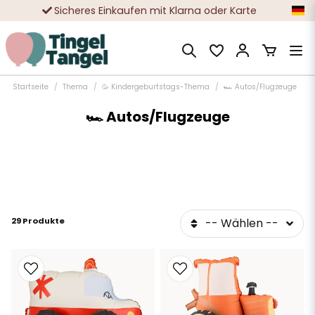
Sicheres Einkaufen mit Klarna oder Karte
Zehntausende zufriedene Kunden
Startseite
Thema
🥳 Kindergeburtstags-Thema
🏎️ Autos/Flugzeuge
🏎️ Autos/Flugzeuge
29 Produkte
-- Wählen --