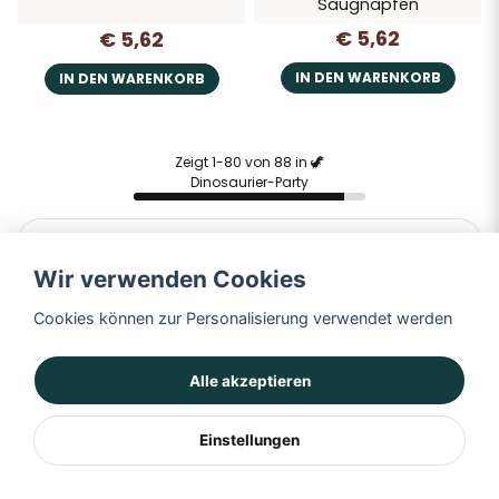
Saugnäpfen
€ 5,62
€ 5,62
IN DEN WARENKORB
IN DEN WARENKORB
Zeigt 1-80 von 88 in 🦖
Dinosaurier-Party
Mehr anzeigen ...
Wir verwenden Cookies
Cookies können zur Personalisierung verwendet werden
1
2
Nästa »
Alle akzeptieren
Einstellungen
Unternehmensinformat
Über uns