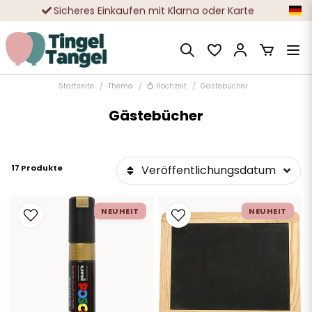
Sicheres Einkaufen mit Klarna oder Karte
Zehntausende zufriedene Kunden
Startseite
Thema
💍 Hochzeit
Gästebücher
Gästebücher
17 Produkte
Veröffentlichungsdatum
NEUHEIT
NEUHEIT