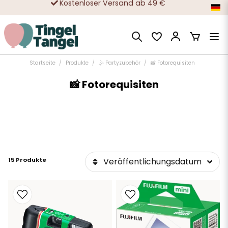
Sicheres Einkaufen mit Klarna oder Karte
Zehntausende zufriedene Kunden
Startseite
Produkte
🤹 Partyzubehör
📸 Fotorequisiten
📸 Fotorequisiten
15 Produkte
Veröffentlichungsdatum