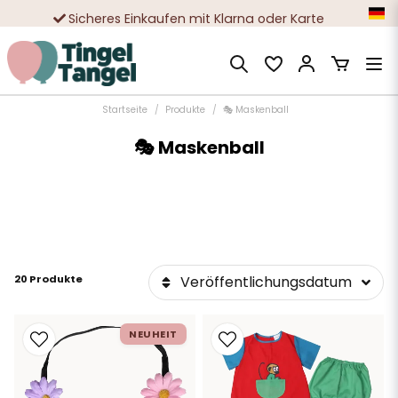
Sicheres Einkaufen mit Klarna oder Karte
Zehntausende zufriedene Kunden
Startseite
Produkte
🎭 Maskenball
🎭 Maskenball
20 Produkte
Veröffentlichungsdatum
NEUHEIT