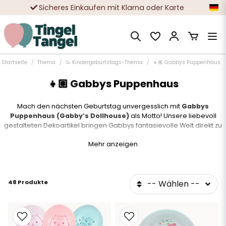
Sicheres Einkaufen mit Klarna oder Karte
Zehntausende zufriedene Kunden
Startseite
Thema
🥳 Kindergeburtstags-Thema
👧🏽 Gabbys Puppenhaus
👧🏽 Gabbys Puppenhaus
Mach den nächsten Geburtstag unvergesslich mit
Gabbys
Puppenhaus (Gabby’s Dollhouse)
als Motto! Unsere liebevoll
gestalteten Dekoartikel bringen Gabbys fantasievolle Welt direkt zu
dir nach Hause.
Mehr anzeigen
Ideal für kleine Fans der Netflix-Serie mit viel Lust auf Basteln, Farben
und Katzenfreunde!
48 Produkte
-- Wählen --
Alles für deine Gabby-Party:
Dekorationen mit Figuren aus der Serie
Bunte Ballons, Teller und Servietten