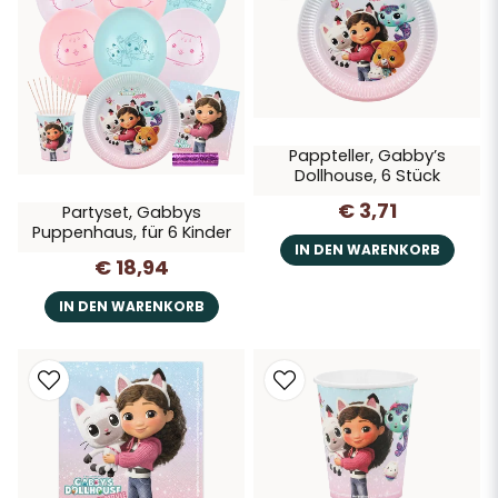
Mitgebselbeutel für Süßes oder kleine Geschenke
Komplett-Sets für einfache Planung
Einladungskarten, die Vorfreude wecken
Pappteller, Gabby’s
Tipp:
Dollhouse, 6 Stück
Eine Bastelstation mit Minihäusern oder Katzenohren sorgt für
€ 3,71
kreative Unterhaltung – und ein strahlendes Geburtstagskind!
Partyset, Gabbys
Puppenhaus, für 6 Kinder
IN DEN WARENKORB
€ 18,94
IN DEN WARENKORB