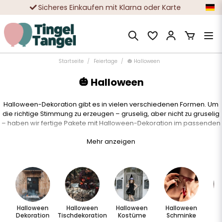
Zehntausende zufriedene Kunden
Startseite
Feiertage
🎃 Halloween
🎃 Halloween
Halloween-Dekoration gibt es in vielen verschiedenen Formen. Um
die richtige Stimmung zu erzeugen – gruselig, aber nicht zu gruselig
– haben wir fertige Pakete mit Halloween-Dekoration im passenden
Gruselthema zusammengestellt. Wichtig bei der Halloween-
Mehr anzeigen
Dekoration ist, selbst gebasteltes Material mit fertiger Dekoration zu
kombinieren. Ein selbstgemachter Kürbis ist ein Muss, wenn man die
Möglichkeit dazu hat. Unsere Spinnweben eignen sich perfekt zum
Aufhängen und sorgen für die richtige Gruselatmosphäre. Die
Farben für Halloween sind klassisch Orange und Schwarz, aber auch
Lila, Gold und Schwarz passen gut zu einer niedlichen Halloween-
Feier.
Bei uns findest du die passende Halloween-Dekoration!
Halloween
Halloween
Halloween
Halloween
H
Dekoration
Tischdekoration
Kostüme
Schminke
Z