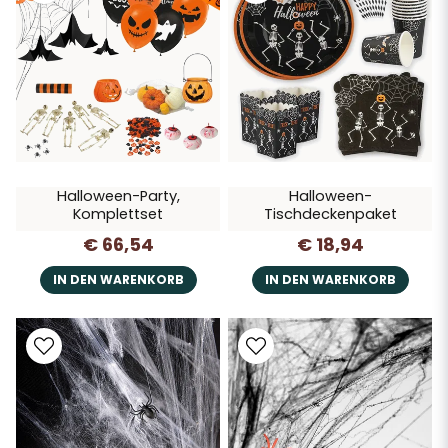
In Schweden haben wir keine wirkliche Tradition rund um Essen und
Halloween, aber was am meisten auffällt, sind natürlich all die
Süßigkeiten, die konsumiert werden. Man kann sich auch vorstellen,
dass an Halloween mehr Süßigkeiten in Form von Kürbissen oder
anderen gruseligen Kreationen gegessen werden. Aber warum
nicht Ihre eigenen Traditionen rund um Essen und Kaffee an
Halloween schaffen und daraus eine lustige, wiederkehrende
Tradition zu Hause machen?
Halloween-Party,
Halloween-
Komplettset
Tischdeckenpaket
€ 66,54
€ 18,94
IN DEN WARENKORB
IN DEN WARENKORB