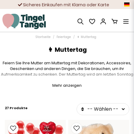
Sicheres Einkaufen mit Klarna oder Karte
Zehntausende zufriedene Kunden
Startseite
Feiertage
👩 Muttertag
👩 Muttertag
Feiern Sie Ihre Mutter am Muttertag mit Dekorationen, Accessoires,
Geschenken und anderen Dingen, die Sie brauchen, um ihr
Aufmerksamkeit zu schenken. Der Muttertag wird am letzten Sonntag
im Mai gefeiert, daher kann das Datum von Jahr zu Jahr variieren.
Mehr anzeigen
Was schenken Sie Ihrer Mutter zum Muttertag? Wir haben fertige
Deko-Pakete, die sich hervorragend zum Dekorieren eignen, wenn
Sie Ihre Mutter überraschen möchten. Das kann zum Beispiel
27 Produkte
-- Wählen --
morgens sein, wenn die Mutter aufsteht und all die schönen
Dekorationen sieht. Sie können sich auch vorstellen, Ihrer
Partnerin/Ihrem Partner/Ihrer Freundin etwas zu schenken, die auch
die Mutter Ihrer eigenen Kinder ist.