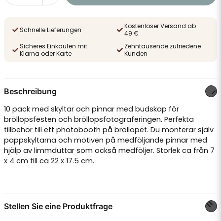
Kostenloser Versand ab
Schnelle Lieferungen
49 €
Sicheres Einkaufen mit
Zehntausende zufriedene
Klarna oder Karte
Kunden
Beschreibung
10 pack med skyltar och pinnar med budskap för
bröllopsfesten och bröllopsfotograferingen. Perfekta
tillbehör till ett photobooth på bröllopet. Du monterar själv
pappskyltarna och motiven på medföljande pinnar med
hjälp av limmduttar som också medföljer. Storlek ca från 7
x 4 cm till ca 22 x 17.5 cm.
Stellen Sie eine Produktfrage