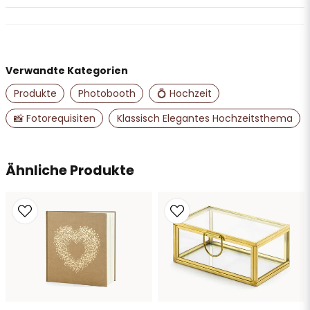
question
Stellen Sie uns eine Frage zu diesem Produkt ...
Verwandte Kategorien
name
Name
Produkte
Photobooth
💍 Hochzeit
📸 Fotorequisiten
Klassisch Elegantes Hochzeitsthema
email
E-Mail-Adresse
Ähnliche Produkte
Ja, Sie dürfen meine Frage veröffentlichen