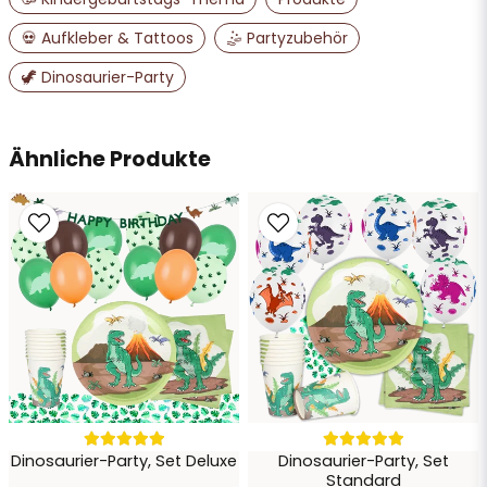
💀 Aufkleber & Tattoos
🤹 Partyzubehör
email
🦖 Dinosaurier-Party
E-Mail-Adresse
Ähnliche Produkte
Ja, Sie dürfen meine Frage veröffentlichen
Frage senden
Dinosaurier-Party, Set Deluxe
Dinosaurier-Party, Set
Standard