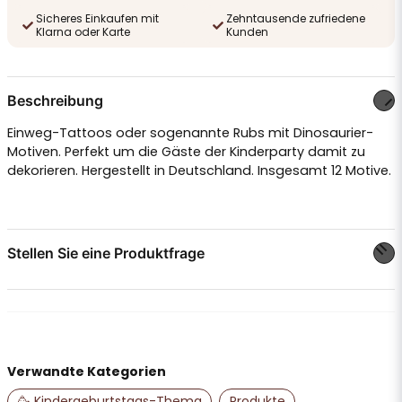
Sicheres Einkaufen mit
Zehntausende zufriedene
Klarna oder Karte
Kunden
Beschreibung
Einweg-Tattoos oder sogenannte Rubs mit Dinosaurier-
Motiven. Perfekt um die Gäste der Kinderparty damit zu
dekorieren. Hergestellt in Deutschland. Insgesamt 12 Motive.
Stellen Sie eine Produktfrage
question
Stellen Sie uns eine Frage zu diesem Produkt ...
Verwandte Kategorien
name
Name
🥳 Kindergeburtstags-Thema
Produkte