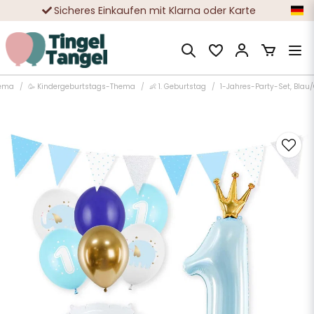
Sicheres Einkaufen mit Klarna oder Karte
Zehntausende zufriedene Kunden
ema
🥳 Kindergeburtstags-Thema
👶 1. Geburtstag
1-Jahres-Party-Set, Blau