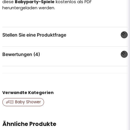
diese
Babyparty-Spiele
kostenlos als PDF
heruntergeladen werden.
Stellen Sie eine Produktfrage
question
Stellen Sie uns eine Frage zu diesem Produkt ...
Bewertungen (4)
Carolina
vor 2 Monaten
name
Name
Anonym
Verwandte Kategorien
vor 1 Jahr
👶🏻 Baby Shower
email
E-Mail-Adresse
Elin J
vor 3 Jahren
Jättebra!
Ähnliche Produkte
Denise M