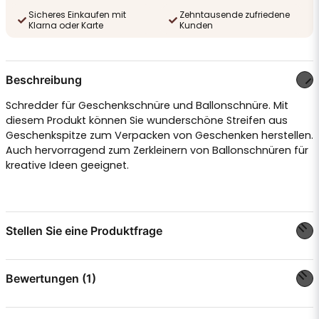
Sicheres Einkaufen mit
Zehntausende zufriedene
Klarna oder Karte
Kunden
Beschreibung
Schredder für Geschenkschnüre und Ballonschnüre. Mit
diesem Produkt können Sie wunderschöne Streifen aus
Geschenkspitze zum Verpacken von Geschenken herstellen.
Auch hervorragend zum Zerkleinern von Ballonschnüren für
kreative Ideen geeignet.
Stellen Sie eine Produktfrage
question
Stellen Sie uns eine Frage zu diesem Produkt ...
Bewertungen (1)