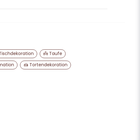
age zu diesem Produkt ...
email
E-Mail-Adresse
Tischdekoration
👼 Taufe
mation
🍰 Tortendekoration
ine Frage veröffentlichen
Frage senden