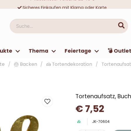
Sicheres Einkaufen mit Klarna oder Karte
Zehntausende zufriedene Kunden
Suche...
ukte
Thema
Feiertage
💣 Outle
te
🎂 Backen
🍰 Tortendekoration
Tortenaufsat
Tortenaufsatz, Buc
€ 7,52
JK-70604