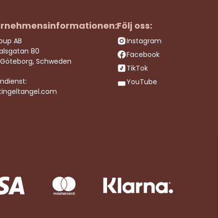
rnehmensinformationen:
Följ oss:
roup AB
Instagram
dalsgatan 80
Facebook
 Göteborg, Schweden
TikTok
ndienst:
YouTube
tingeltangel.com