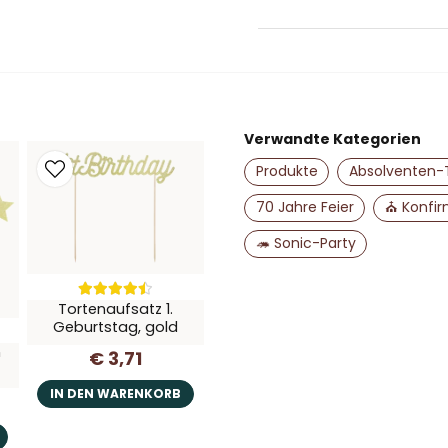
question
Stellen Sie uns eine Fr
Verwandte Kategorien
name
Name
Produkte
Absolventen-
70 Jahre Feier
⛪ Konfir
🦔 Sonic-Party
Ja, Sie dürfen me
Tortenaufsatz 1.
Geburtstag, gold
n
€ 3,71
IN DEN WARENKORB