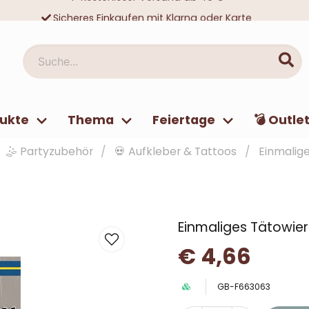
Sicheres Einkaufen mit Klarna oder Karte
Zehntausende zufriedene Kunden
Suche...
ukte
Thema
Feiertage
💣 Outle
🤹 Partyzubehör
💀 Aufkleber & Tattoos
Einmalig
Einmaliges Tätowie
€ 4,66
GB-F663063