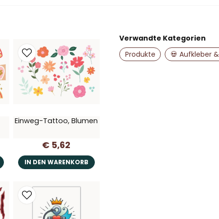
Stellen Sie uns eine Fr
Verwandte Kategorien
name
Name
Produkte
💀 Aufkleber 
Ja, Sie dürfen me
Einweg-Tattoo, Blumen
€ 5,62
IN DEN WARENKORB