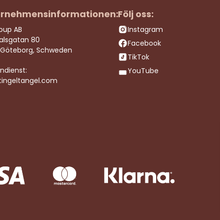
rnehmensinformationen:
Följ oss:
roup AB
Instagram
dalsgatan 80
Facebook
 Göteborg, Schweden
TikTok
ndienst:
YouTube
tingeltangel.com