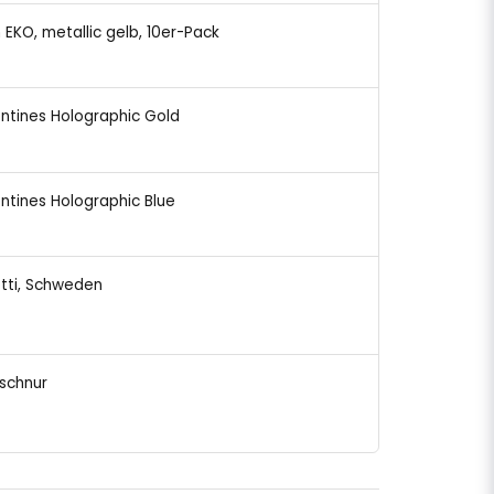
n EKO, metallic gelb, 10er-Pack
entines Holographic Gold
entines Holographic Blue
etti, Schweden
lschnur