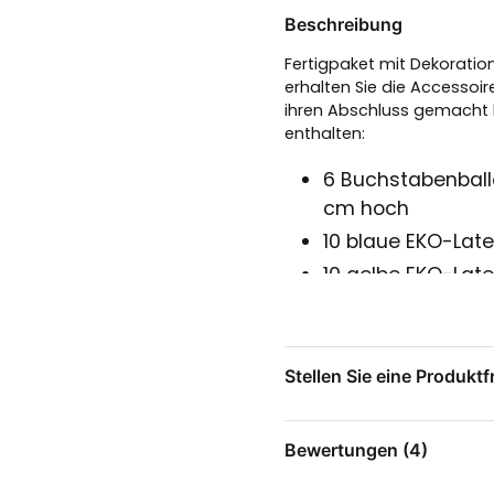
Beschreibung
Fertigpaket mit Dekoration
erhalten Sie die Accessoir
ihren Abschluss gemacht h
enthalten:
6 Buchstabenballo
cm hoch
10 blaue EKO-Late
10 gelbe EKO-Lat
1 Flaggenwimpel 
1 Packung Konfet
1 Rolle Luftschla
Stellen Sie eine Produktf
1 Rolle Luftschla
question
1 Angelschnur von
Stellen Sie uns eine Fr
Bewertungen (4)
Mit der Angelschnur hänge