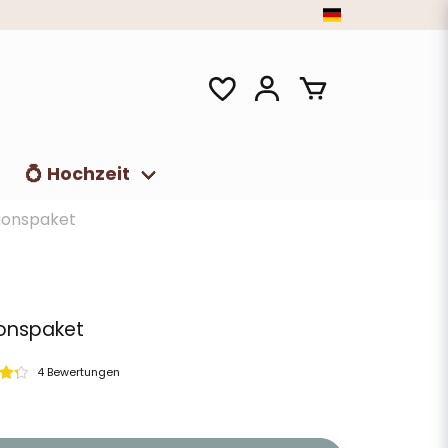
t
💍 Hochzeit
ionspaket
ionspaket
4 Bewertungen