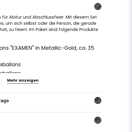
 für Abitur und Abschlussfeier. Mit diesem Set
es, um sich selbst oder die Person, die gerade
at, zu feiern. Im Paket sind folgende Produkte
ns "EXAMEN" in Metallic-Gold, ca. 35
xballons
exballons
Mehr anzeigen
in der schwedischen Flagge
ti mit Schweden-Motiven
ngen in holografischem Gold
rage
ngen in holografischem Blau
 ca. 100 Meter
age zu diesem Produkt ...
n Sie die Buchstabenballons (und, wenn Sie