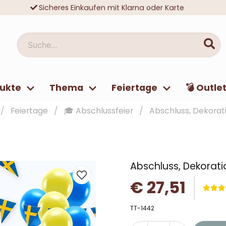
Sicheres Einkaufen mit Klarna oder Karte
Zehntausende zufriedene Kunden
Suche...
ukte
Thema
Feiertage
💣 Outle
Feiertage
🎓 Abschlussfeier
Abschluss, Dekorat
Abschluss, Dekorat
€ 27,51
TT-1442