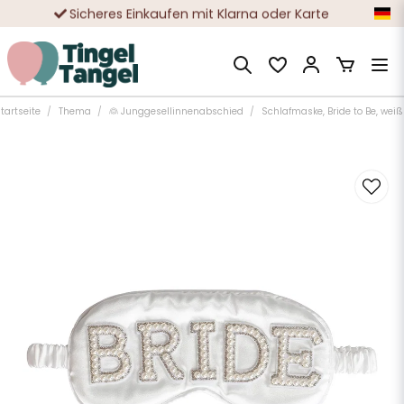
Sicheres Einkaufen mit Klarna oder Karte
Zehntausende zufriedene Kunden
tartseite
Thema
👰 Junggesellinnenabschied
Schlafmaske, Bride to Be, weiß