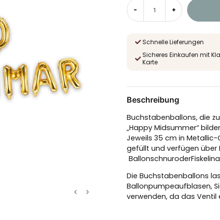
-
+
Schnelle Lieferungen
Sicheres Einkaufen mit Kl
Karte
Beschreibung
Buchstabenballons, die zu
„Happy Midsummer“ bilden.
Jeweils 35 cm in Metallic-
gefüllt und verfügen über
Ballonschnur
oder
Fiskelin
Die Buchstabenballons las
Ballonpumpe
aufblasen, S
verwenden, da das Ventil e