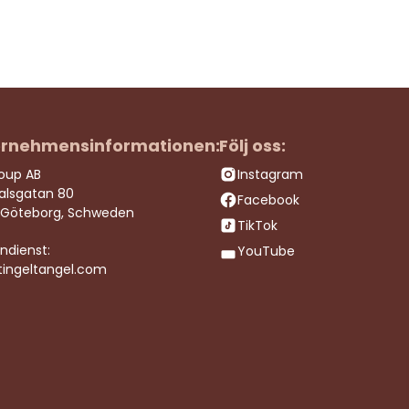
rnehmensinformationen:
Följ oss:
roup AB
Instagram
dalsgatan 80
Facebook
 Göteborg, Schweden
TikTok
ndienst:
YouTube
tingeltangel.com