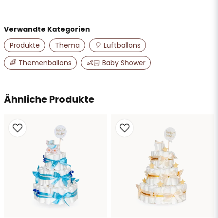
Verwandte Kategorien
name
Name
Produkte
Thema
🎈 Luftballons
🌈 Themenballons
👶🏻 Baby Shower
email
E-Mail-Adresse
Ähnliche Produkte
Ja, Sie dürfen meine Frage veröffentlichen