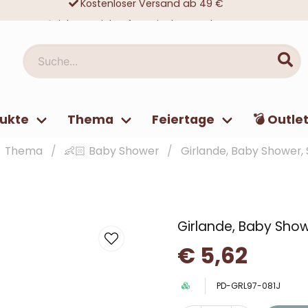
Sicheres Einkaufen mit Klarna oder Karte
Zehntausende zufriedene Kunden
Suche...
ukte
Thema
Feiertage
💣 Outle
Thema
👶🏻 Baby Shower
Girlande, Baby Shower, 
Girlande, Baby Show
€ 5,62
PD-GRL97-081J