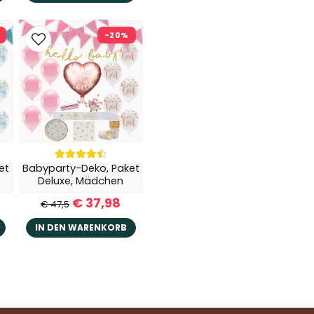
-20%
et
Babyparty-Deko, Paket
Deluxe, Mädchen
€ 37,98
€ 47,5
IN DEN WARENKORB