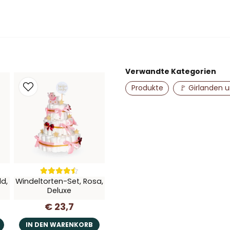
Stellen Sie uns eine Fr
name
Name
Verwandte Kategorien
Produkte
🚩 Girlanden 
Ja, Sie dürfen me
ld,
Windeltorten-Set, Rosa,
Deluxe
€ 23,7
IN DEN WARENKORB