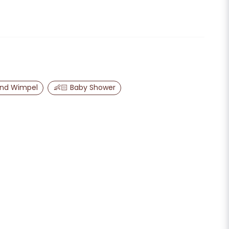
age zu diesem Produkt ...
email
E-Mail-Adresse
und Wimpel
👶🏻 Baby Shower
ine Frage veröffentlichen
Frage senden