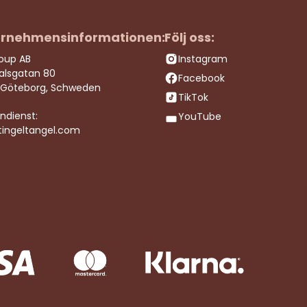
rnehmensinformationen:
Följ oss:
roup AB
Instagram
dalsgatan 80
Facebook
 Göteborg, Schweden
TikTok
ndienst:
YouTube
tingeltangel.com