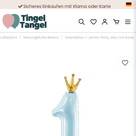
Sicheres Einkaufen mit Klarna oder Karte
Zehntausende zufriedene Kunden
 Luftballons
Heliumgefüllte Ballons
Folienballon, 1-Jahres-Party, blau mit Krone