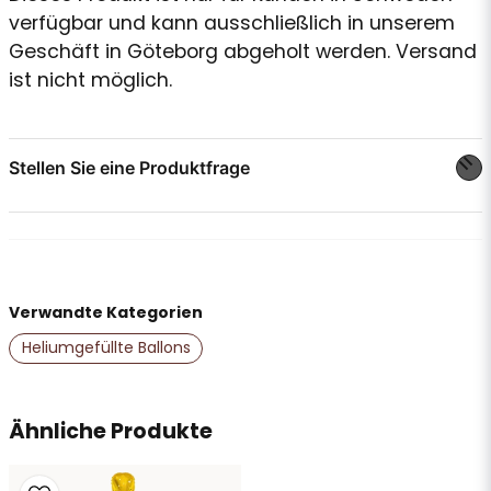
verfügbar und kann ausschließlich in unserem
Geschäft in Göteborg abgeholt werden. Versand
ist nicht möglich.
Stellen Sie eine Produktfrage
question
Stellen Sie uns eine Frage zu diesem Produkt ...
Verwandte Kategorien
name
Name
Heliumgefüllte Ballons
email
Ähnliche Produkte
E-Mail-Adresse