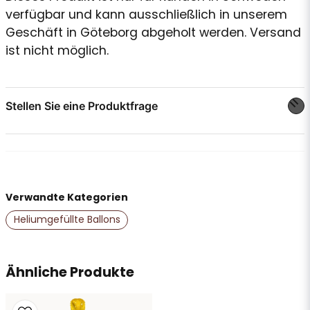
verfügbar und kann ausschließlich in unserem
Geschäft in Göteborg abgeholt werden. Versand
ist nicht möglich.
Stellen Sie eine Produktfrage
question
Stellen Sie uns eine Frage zu diesem Produkt ...
Verwandte Kategorien
name
Name
Heliumgefüllte Ballons
email
Ähnliche Produkte
E-Mail-Adresse