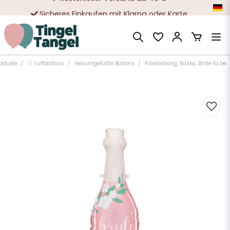
Sicheres Einkaufen mit Klarna oder Karte
Zehntausende zufriedene Kunden
odukte
🎈 Luftballons
Heliumgefüllte Ballons
Folieballong, flaska, Bride to be