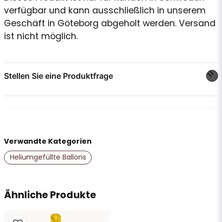
verfügbar und kann ausschließlich in unserem
Geschäft in Göteborg abgeholt werden. Versand
ist nicht möglich.
Stellen Sie eine Produktfrage
question
Stellen Sie uns eine Frage zu diesem Produkt ...
Verwandte Kategorien
name
Name
Heliumgefüllte Ballons
email
Ähnliche Produkte
E-Mail-Adresse