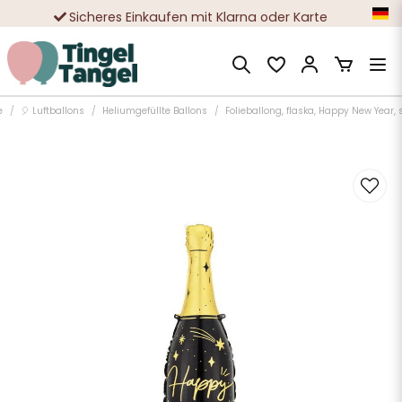
Sicheres Einkaufen mit Klarna oder Karte
Zehntausende zufriedene Kunden
e
🎈 Luftballons
Heliumgefüllte Ballons
Folieballong, flaska, Happy New Year, 