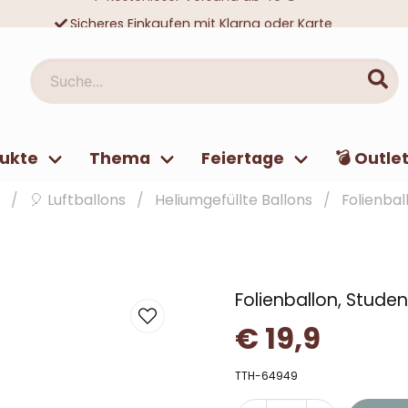
Sicheres Einkaufen mit Klarna oder Karte
Zehntausende zufriedene Kunden
Suche...
ukte
Thema
Feiertage
💣 Outle
e
🎈 Luftballons
Heliumgefüllte Ballons
Folienbal
Folienballon, Stude
€ 19,9
TTH-64949