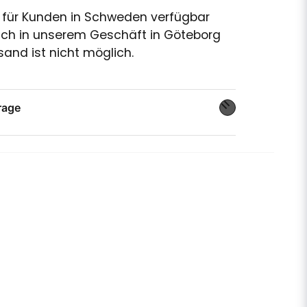
r für Kunden in Schweden verfügbar
ich in unserem Geschäft in Göteborg
and ist nicht möglich.
rage
age zu diesem Produkt ...
email
E-Mail-Adresse
ine Frage veröffentlichen