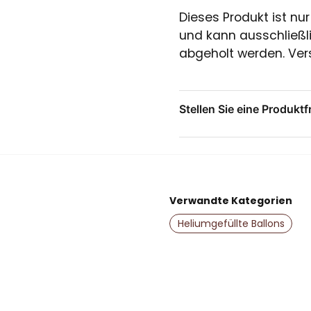
Dieses Produkt ist nu
und kann ausschließl
abgeholt werden. Vers
Stellen Sie eine Produktf
question
Stellen Sie uns eine Fr
Verwandte Kategorien
name
Name
Heliumgefüllte Ballons
Ja, Sie dürfen me