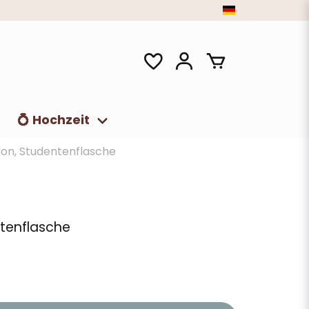
t
💍 Hochzeit
lon, Studentenflasche
ntenflasche