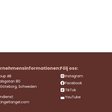
rnehmensinformationen:
Följ oss:
roup AB
Instagram
dalsgatan 80
Facebook
 Göteborg, Schweden
TikTok
ndienst:
YouTube
tingeltangel.com