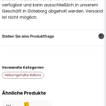
verfügbar und kann ausschließlich in unserem
Geschäft in Göteborg abgeholt werden. Versand
ist nicht möglich.
Stellen Sie eine Produktfrage
question
Stellen Sie uns eine Frage zu diesem Produkt ...
Verwandte Kategorien
name
Name
Heliumgefüllte Ballons
email
Ähnliche Produkte
E-Mail-Adresse