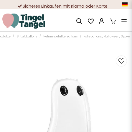
Sicheres Einkaufen mit Klarna oder Karte
Zehntausende zufriedene Kunden
rodukte
🎈 Luftballons
Heliumgefüllte Ballons
Folieballong, Halloween, Spöke