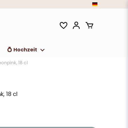
t
💍 Hochzeit
onpink, 18 cl
, 18 cl