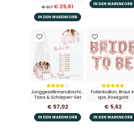
IN DEN WARENKORB
€ 25,61
€ 31,7
IN DEN WARENKORB
Junggesellinnenabschied,
Folienballon, Braut i
Tiara & Schärpen-Set
spe, Roségold
€ 57,02
€ 5,62
IN DEN WARENKORB
IN DEN WARENKORB