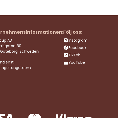
rnehmensinformationen:
Följ oss:
roup AB
Instagram
dalsgatan 80
Facebook
 Göteborg, Schweden
TikTok
ndienst:
YouTube
tingeltangel.com