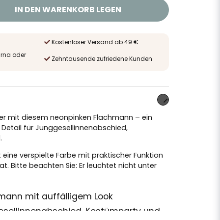
IN DEN WARENKORB LEGEN
Kostenloser Versand ab 49 €
arna oder
Zehntausende zufriedene Kunden
Feier mit diesem neonpinken Flachmann – ein
 Detail für Junggesellinnenabschied,
.
t eine verspielte Farbe mit praktischer Funktion
 Bitte beachten Sie: Er leuchtet nicht unter
mann mit auffälligem Look
gesellinnenabschied, Kostümparty und