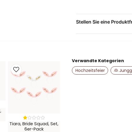
Festival
Fassungsvermöge
Hergestellt aus 
Stellen Sie eine Produktf
Kompakt und lei
question
Stellen Sie uns eine Fr
Ein farbenfrohes Detail, da
Verwandte Kategorien
name
Name
Hochzeitsfeier
👰 Jungg
Ja, Sie dürfen me
,
Tiara, Bride Squad, Set,
6er-Pack