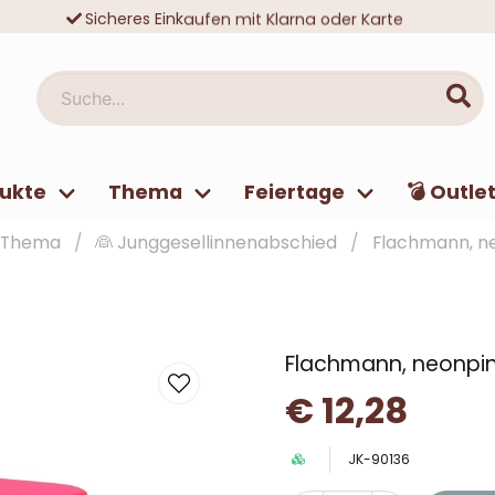
Sicheres Einkaufen mit Klarna oder Karte
Zehntausende zufriedene Kunden
Suche...
ukte
Thema
Feiertage
💣 Outle
Thema
👰 Junggesellinnenabschied
Flachmann, ne
Flachmann, neonpink
€ 12,28
JK-90136