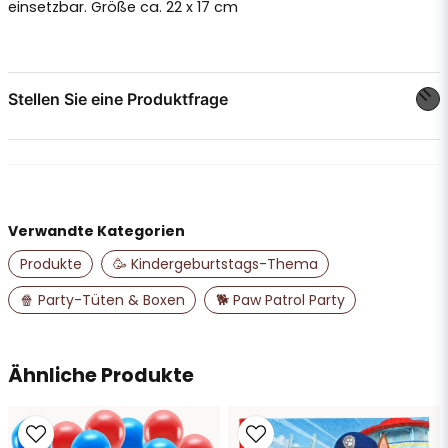
einsetzbar. Größe ca. 22 x 17 cm
Stellen Sie eine Produktfrage
question
Stellen Sie uns eine Frage zu diesem Produkt ...
Verwandte Kategorien
name
Name
Produkte
🥳 Kindergeburtstags-Thema
🍿 Party-Tüten & Boxen
🐕 Paw Patrol Party
email
E-Mail-Adresse
Ähnliche Produkte
Ja, Sie dürfen meine Frage veröffentlichen