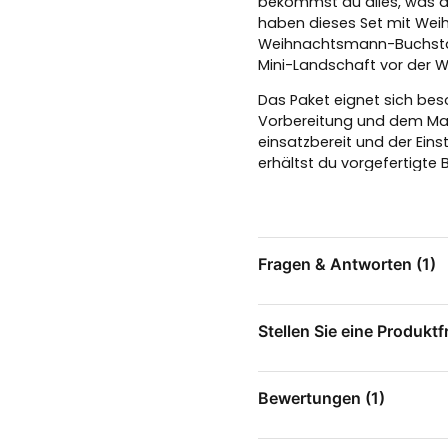
bekommst du alles, was du
haben dieses Set mit We
Weihnachtsmann-Buchstab
Mini-Landschaft vor der 
Das Paket eignet sich beson
Vorbereitung und dem Male
einsatzbereit und der Eins
erhältst du vorgefertigte 
Wenn du Nissedörr zum erst
Komplett mit 2 AA-Batterie
Fragen & Antworten (1)
Stellen Sie eine Produktf
Alex fragte
vor 2 Jahren
Är bakgrunden när man
question
Stellen Sie uns eine Fr
Das Geschäft antwortete
Bewertungen (1)
Ja, den ingår i Nissebrev