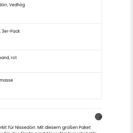
edörr, Vedhög
l, 3er-Pack
band, rot
bemasse
rkit für Nissedörr. Mit diesem großen Paket