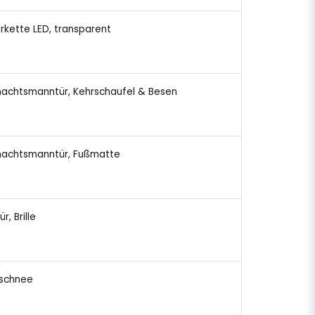
erkette LED, transparent
hnachtsmanntür, Kehrschaufel & Besen
hnachtsmanntür, Fußmatte
r, Brille
tschnee