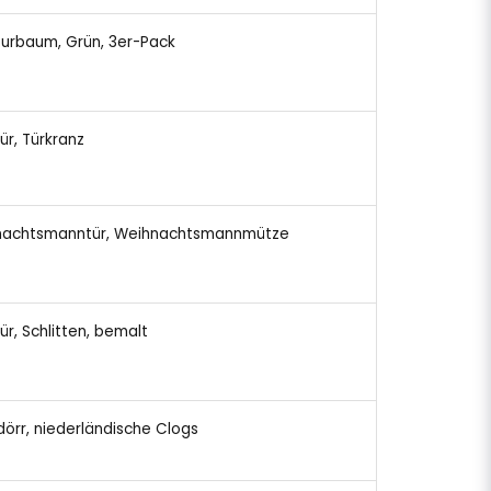
aturbaum, Grün, 3er-Pack
tür, Türkranz
hnachtsmanntür, Weihnachtsmannmütze
tür, Schlitten, bemalt
edörr, niederländische Clogs