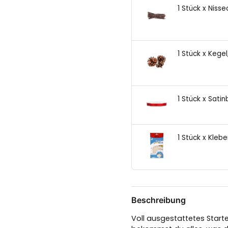
1 Stück x Niss
1 Stück x Kege
1 Stück x Satin
1 Stück x Kle
Beschreibung
Voll ausgestattetes Starte