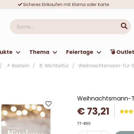
Sicheres Einkaufen mit Klarna oder Karte
Zehntausende zufriedene Kunden
Suche...
ukte
Thema
Feiertage
💣 Outle
📌 Basteln
🚪 Wichteltür
Weihnachtsmann-Tür-St
Weihnachtsmann-Tü
€ 73,21
TT-850