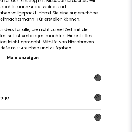
 für den Einstieg mit Nissedörr brauchst. Wir
ihnachtsmann-Accessoires und
en vollgepackt, damit Sie eine superschöne
Weihnachtsmann-Tür erstellen können.
ders für alle, die nicht zu viel Zeit mit der
n selbst verbringen möchten. Hier ist alles
tieg leicht gemacht. Mithilfe von Nissebreven
Briefe mit Streichen und Aufgaben.
Mehr anzeigen
en Mal betrittst, ist dieses Paket perfekt.
n für die Lichterkette.
rage
 öppnar dörren med?
age zu diesem Produkt ...
et :)