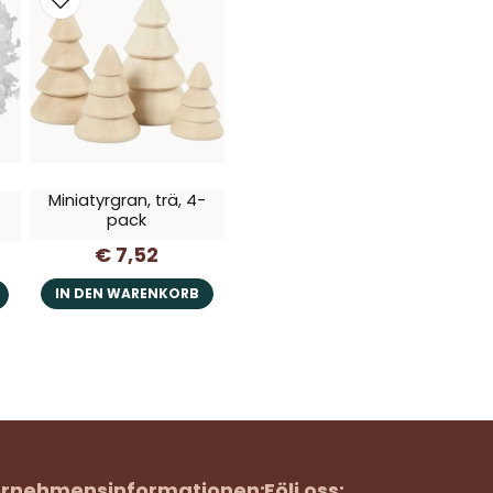
Miniatyrgran, trä, 4-
pack
€ 7,52
IN DEN WARENKORB
rnehmensinformationen:
Följ oss: