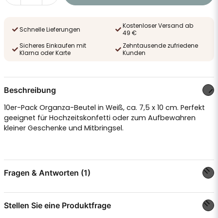
Kostenloser Versand ab
Schnelle Lieferungen
49 €
Sicheres Einkaufen mit
Zehntausende zufriedene
Klarna oder Karte
Kunden
Beschreibung
10er-Pack Organza-Beutel in Weiß, ca. 7,5 x 10 cm. Perfekt
geeignet für Hochzeitskonfetti oder zum Aufbewahren
kleiner Geschenke und Mitbringsel.
Fragen & Antworten (1)
Stellen Sie eine Produktfrage
Sanna R fragte
vor 1 Jahr