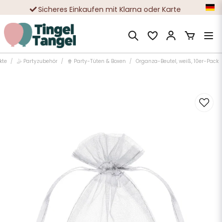
Sicheres Einkaufen mit Klarna oder Karte
Zehntausende zufriedene Kunden
kte
🤹 Partyzubehör
🍿 Party-Tüten & Boxen
Organza-Beutel, weiß, 10er-Pack