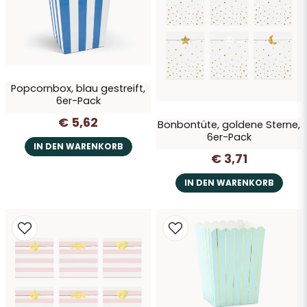
Anna L
Frage senden
vor 4 Jahren
Snabb leverans och produkten stämde perfekt
till mitt ändamål.Tusen tack 🙏
Popcornbox, blau gestreift,
6er-Pack
€ 5,62
Bonbontüte, goldene Sterne,
6er-Pack
IN DEN WARENKORB
€ 3,71
IN DEN WARENKORB