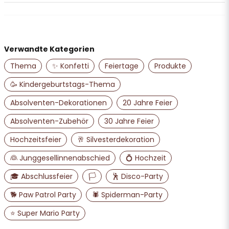
Jenny
vor 1 Jahr
name
Name
Verwandte Kategorien
Thema
✨ Konfetti
Feiertage
Produkte
email
E-Mail-Adresse
🥳 Kindergeburtstags-Thema
Absolventen-Dekorationen
20 Jahre Feier
Ja, Sie dürfen meine Frage veröffentlichen
Absolventen-Zubehör
30 Jahre Feier
Hochzeitsfeier
🥂 Silvesterdekoration
👰 Junggesellinnenabschied
💍 Hochzeit
🎓 Abschlussfeier
🏳️
🕺 Disco-Party
🐕 Paw Patrol Party
🕷️ Spiderman-Party
⭐ Super Mario Party
Frage senden