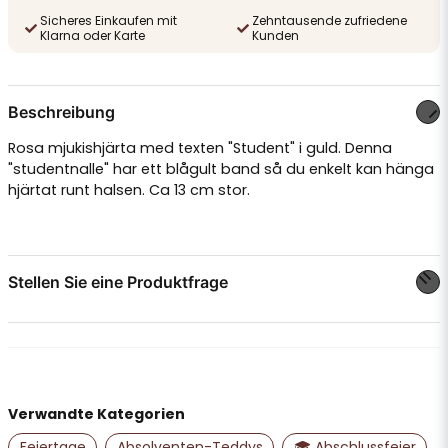
Sicheres Einkaufen mit
Zehntausende zufriedene
Klarna oder Karte
Kunden
Beschreibung
Rosa mjukishjärta med texten "Student" i guld. Denna
"studentnalle" har ett blågult band så du enkelt kan hänga
hjärtat runt halsen. Ca 13 cm stor.
Stellen Sie eine Produktfrage
question
Stellen Sie uns eine Frage zu diesem Produkt ...
Verwandte Kategorien
name
Name
Feiertage
Absolventen-Teddys
🎓 Abschlussfeier