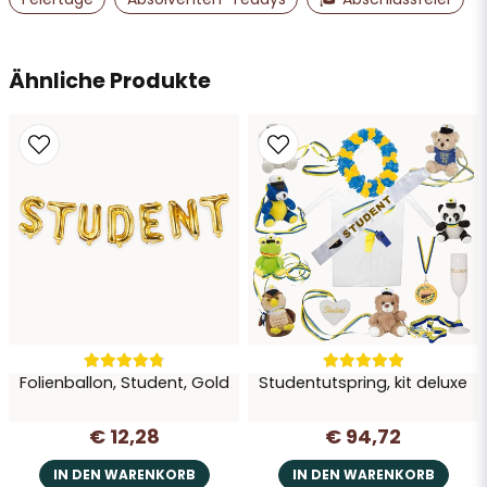
email
Ähnliche Produkte
E-Mail-Adresse
Ja, Sie dürfen meine Frage veröffentlichen
Folienballon, Student, Gold
Studentutspring, kit deluxe
Frage senden
€ 12,28
€ 94,72
IN DEN WARENKORB
IN DEN WARENKORB