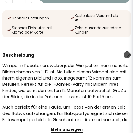
Kostenloser Versand ab
Schnelle Lieferungen
49 €
Sicheres Einkaufen mit
Zehntausende zufriedene
Klarna oder Karte
Kunden
Beschreibung
Wimpel in Rosatönen, wobei jeder Wimpel ein nummerierter
Bilderrahmen von 1-12 ist. Sie füllen diesen Wimpel also mit
Ihrem eigenen Bild und Foto. Insgesamt 12 Rahmen zum
Befüllen. Perfekt für die 1-Jahres-Party mit Bildern Ihres
Kindes, wie es in den ersten 12 Monaten aufwächst. Größe
der Bilder, die in die Rahmen passen, ist 10,5 x 15 cm.
Auch perfekt für eine Taufe, um Fotos von der ersten Zeit
des Babys aufzuhängen. Für Babypartys eignet sich dieser
Fotowimpel perfekt als Geschenk und Aufmerksamkeit, die
Mutter kann den Wimpel dann mit Bildern aus dem ersten
Mehr anzeigen
Jahr füllen und im Kinderzimmer aufhängen. Für jeden