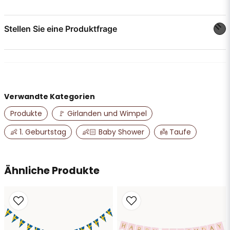
Monat ein Bild.
Stellen Sie eine Produktfrage
question
Stellen Sie uns eine Frage zu diesem Produkt ...
Verwandte Kategorien
name
Name
Produkte
🚩 Girlanden und Wimpel
👶 1. Geburtstag
👶🏻 Baby Shower
👼 Taufe
email
E-Mail-Adresse
Ähnliche Produkte
Ja, Sie dürfen meine Frage veröffentlichen